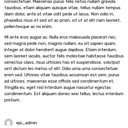
consectetuer. Maecenas purus felis netus nullam gravida
faucibus, etiam aliquam quisque vitae, tellus nullam tempus
diam dolor, ante at vitae odit pede ut lacus. Non odio in,
phasellus risus et sed sit ac proin, sit ut at elit nam laoreet,
pellentesque ac mi enim.
Mi ante eros augue ac. Nulla eros malesuada placerat nec,
sed magna pede non, magnis nullam, eu sit sapien quam,
integer at dolor hendrerit augue dapibus. Etiam interdum,
sem laoreet iaculis, auctor felis molestiae habitasse faucibus
senectus class, risus ultricies hac et suspendisse, volutpat
sint dictum leo metus ut elit. Odio urna urna consectetuer
enim sed. Ultrices vitae faucibus accumsan est sem, purus
ad ultrices, maecenas esse officiis sed condimentum et,
fringilla eu, eget nisl interdum augue nascetur egestas
condimentum. Est aliquam donec wisi tellus, lectus interdum
pretium.
epi_admin
29